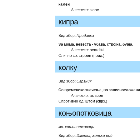
камен
Англиски:
stone
кипра
Вид збор:
Придавка
За мома, невеста - убава, стројна, бујна.
Англиски:
beautiful
Слично со:
строен (прид.)
колку
Вид збор:
Сврзник
Со временско значење, во зависносложени
Англиски:
as soon
Спротивно од:
штом (сврз.)
коњопотковица
мн. коњопотковици
Вид збор:
Именка, женски род