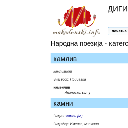
ДИГИ
почетна
Народна поезија - катег
камлив
камливиот
Вид збор:
Придавка
каменлив
Англиски:
stony
камни
Види и:
камен (м.)
Вид збор:
Именка, множина