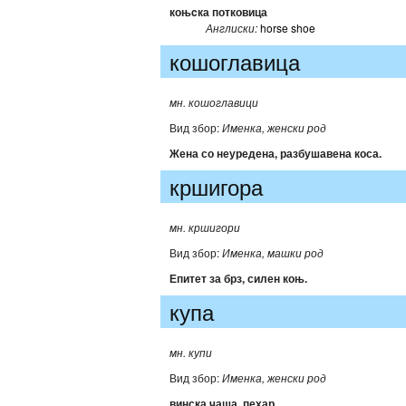
коњcка потковица
Англиски:
horse shoe
кошоглавица
мн. кошоглавици
Вид збор:
Именка, женски род
Жена со неуредена, разбушавена коса.
кршигора
мн. кршигори
Вид збор:
Именка, машки род
Епитет за брз, силен коњ.
купа
мн. купи
Вид збор:
Именка, женски род
винска чаша, пехар