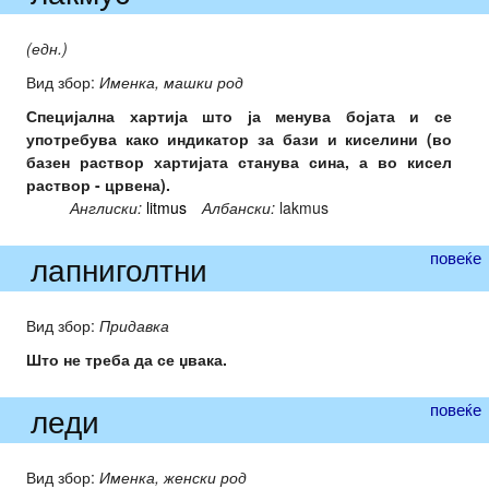
(едн.)
Вид збор:
Именка, машки род
Специјална хартија што ја менува бојата и се
употребува како индикатор за бази и киселини (во
базен раствор хартијата станува сина, а во кисел
раствор - црвена).
Англиски:
litmus
Албански:
lakmus
повеќе
лапниголтни
Вид збор:
Придавка
Што не треба да се џвака.
повеќе
леди
Вид збор:
Именка, женски род