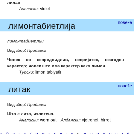
лилав
Англиски:
violet
повеќе
лимонтабиетлија
лимонтабиетлии
Вид збор:
Придавка
Човек со непредвидлив, непријатен, незгоден
карактер; човек што има карактер како лимон.
Турски:
limon tabiyatlı
повеќе
литак
Вид збор:
Придавка
Што е лито, излитено.
Англиски:
worn out
Албански:
vjetrohet, hirret
а
-
б
-
в
-
г
-
д
-
ѓ
-
е
-
ж
-
з
-
ѕ
-
и
-
ј
-
к
-
л
-
м
-
н
-
о
-
п
-
р
-
с
-
т
-
ќ
-