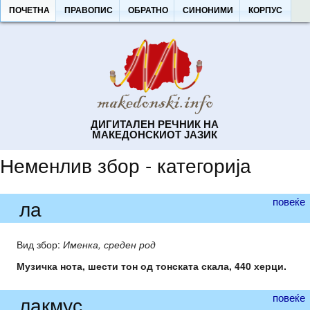
ПОЧЕТНА
ПРАВОПИС
ОБРАТНО
СИНОНИМИ
КОРПУС
ДИГИТАЛЕН РЕЧНИК НА
МАКЕДОНСКИОТ ЈАЗИК
Неменлив збор - категорија
повеќе
ла
Вид збор:
Именка, среден род
Музичка нота, шести тон од тонската скала, 440 херци.
повеќе
лакмус