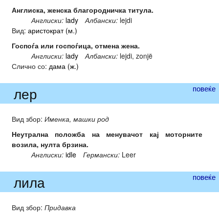
Англиска, женска благородничка титула.
Англиски:
lady
Албански:
lejdi
Вид:
аристократ (м.)
Госпоѓа или госпоѓица, отмена жена.
Англиски:
lady
Албански:
lejdi, zonjë
Слично со:
дама (ж.)
повеќе
лер
Вид збор:
Именка, машки род
Неутрална положба на менувачот кај моторните
возила, нулта брзина.
Англиски:
idle
Германски:
Leer
повеќе
лила
Вид збор:
Придавка