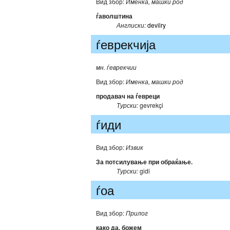
Вид збор:
Именка, машки род
ѓаволштина
Англиски:
devilry
ѓеврекчија
мн. ѓеврекчии
Вид збор:
Именка, машки род
продавач на ѓевреци
Турски:
gevrekçi
ѓиди
Вид збор:
Извик
За потсилување при обраќање.
Турски:
gidi
ѓоа
Вид збор:
Прилог
како да, божем