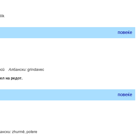
lik
повеќе
ücü
Албански:
grindavec
ел на редот.
повеќе
ански:
zhurmë, potere