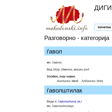
ДИГИ
почетна
Разговорно - категорија
ѓавол
мн. ѓаволи
Вид збор:
Именка, машки род
Злобен, лош човек.
Англиски:
devil
Албански:
dreq
ѓаволштилак
Види и:
ѓаволштина (ж.)
мн. ѓаволштилаци