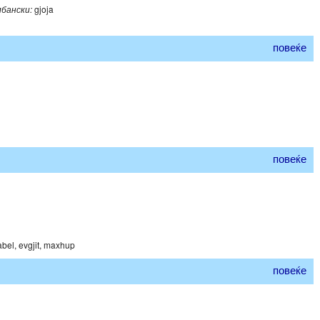
бански:
gjoja
повеќе
повеќе
bel, evgjit, maxhup
повеќе