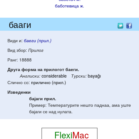
баботевица ж.
бааги
Види и:
баеги (прил.)
Вид збор:
Прилог
Ранг: 18888
Друга форма на прилогот баеги.
Англиски:
considerable
Турски:
bayağı
Слично со:
прилично (прил.)
Изведенки
бајаги
прил.
Пример:
Температурите нешто паднаа, ама уште
бајаги се над нулата.
Flexi
Mac