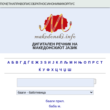
ПОЧЕТНА
ПРАВОПИС
ОБРАТНО
СИНОНИМИ
КОРПУС
ДИГИТАЛЕН РЕЧНИК НА
МАКЕДОНСКИОТ ЈАЗИК
А
Б
В
Г
Д
Ѓ
Е
Ж
З
Ѕ
И
Ј
К
Л
Љ
М
Н
Њ
О
П
Р
С
Т
Ќ
У
Ф
Х
Ц
Ч
Џ
Ш
бааги прил.
баба м.