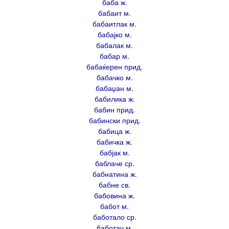
баба ж.
бабаит м.
бабаитлак м.
бабајко м.
бабалак м.
бабар м.
бабаќерен прид.
бабачко м.
бабаџан м.
бабилика ж.
бабин прид.
бабински прид.
бабица ж.
бабичка ж.
бабјак м.
баблаче ср.
бабнатина ж.
бабне св.
бабовина ж.
бабот м.
баботало ср.
баботач м.