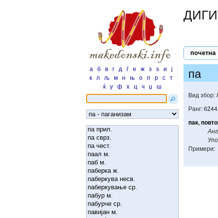
ДИГИ
почетна
а
б
в
г
д
ѓ
е
ж
з
ѕ
и
ј
па
к
л
љ
м
н
њ
о
п
р
с
т
ќ
у
ф
х
ц
ч
џ
ш
Вид збор:
Ранг: 6244
пак
,
повто
Анг
Упо
Примери: