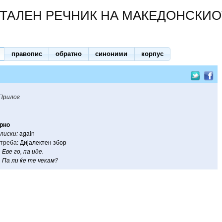
ТАЛЕН РЕЧНИК НА МАКЕДОНСКИО
правопис
обратно
синоними
корпус
Прилог
рно
лиски:
again
треба:
Дијалектен збор
Еве
го
,
па
иде
.
Па
ли
ќе
те
чекам
?