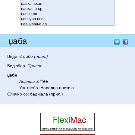
џаба
Види и:
џабе (прил.)
Вид збор:
Прилог
џабе
Англиски:
free
Употреба:
Народна поезија
Слично со:
бадијала (прил.)
Flexi
Mac
менување на македонски глаголи