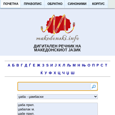
ПОЧЕТНА
ПРАВОПИС
ОБРАТНО
СИНОНИМИ
КОРПУС
ДИГИТАЛЕН РЕЧНИК НА
МАКЕДОНСКИОТ ЈАЗИК
А
Б
В
Г
Д
Ѓ
Е
Ж
З
Ѕ
И
Ј
К
Л
Љ
М
Н
Њ
О
П
Р
С
Т
Ќ
У
Ф
Х
Ц
Ч
Џ
Ш