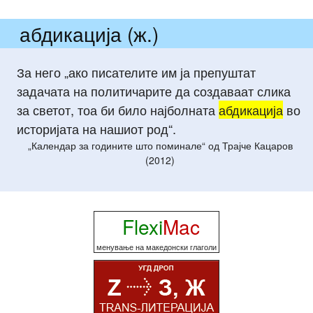
абдикација (ж.)
За него „ако писателите им ја препуштат
задачата на политичарите да создаваат слика
за светот, тоа би било најболната
абдикација
во
историјата на нашиот род“.
„Календар за годините што поминале“ од Трајче Кацаров
(2012)
Flexi
Mac
менување на македонски глаголи