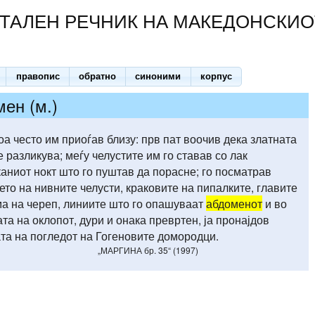
ТАЛЕН РЕЧНИК НА МАКЕДОНСКИО
правопис
обратно
синоними
корпус
ен (м.)
оа често им приоѓав близу: прв пат воочив дека златната
е разликува; меѓу челустите им го ставав со лак
аниот нокт што го пуштав да порасне; го посматрав
то на нивните челусти, краковите на пипалките, главите
а на череп, линиите што го опашуваат
абдоменот
и во
та на оклопот, дури и онака превртен, ја пронајдов
та на погледот на Гогеновите домородци.
„МАРГИНА бр. 35“ (1997)