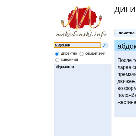
ДИГИ
почетна
абдом
директно
семантички
После т
синоними
ларва с
премачк
движење
во форм
положба
жестина