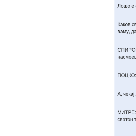
Лошо е с
Каков св
ваму, д
СПИРО: 
насмееш
ПОЦКО:
А, чекај
МИТРЕ: 
сватон т