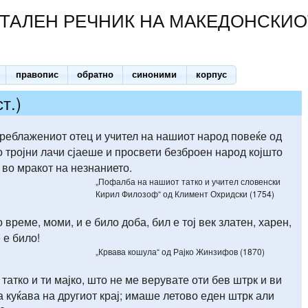
ТАЛЕН РЕЧНИК НА МАКЕДОНСКИО
правопис
обратно
синоними
корпус
ст.)
преблажениот отец и учител на нашиот народ повеќе од
о тројни лачи сјаеше и просвети безброен народ којшто
во мракот на незнанието.
„Пофалба на нашиот татко и учител словенски
Кирил Филозоф“ од Климент Охридски (1754)
 време, моми, и е било доба, бил е тој век златен, харен,
 е било!
„Крвава кошула“ од Рајко Жинзифов (1870)
 татко и ти мајко, што не ме верувате оти бев штрк и ви
а куќава на другиот крај; имаше летово еден штрк али