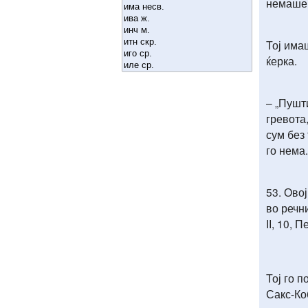
немаше
Тој има
ќерка.
– „Пушти
гревота,
сум без 
го нема.
53. Ово
во речн
II, 10, 
Тој го 
Сакс-Коб