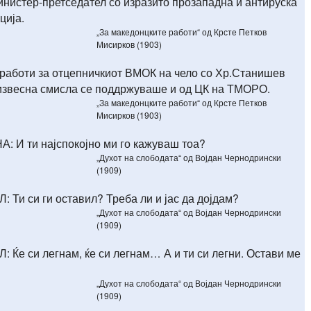
инистер-претседател со изразито прозападна и антируска
ција.
„За македонцките работи“ од Крсте Петков
Мисирков (1903)
 работи за отцепничкиот ВМОК на чело со Хр.Станишев
извесна смисла се поддржуваше и од ЦК на ТМОРО.
„За македонцките работи“ од Крсте Петков
Мисирков (1903)
: И ти најспокојно ми го кажуваш тоа?
„Духот на слободата“ од Војдан Чернодрински
(1909)
 Ти си ги оставил? Треба ли и јас да дојдам?
„Духот на слободата“ од Војдан Чернодрински
(1909)
 Ќе си легнам, ќе си легнам… А и ти си легни. Остави ме
„Духот на слободата“ од Војдан Чернодрински
(1909)