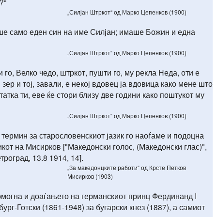
?“
„Силјан Штркот“ од Марко Цепенков (1900)
ше само еден син на име Силјан; имаше Божин и една
„Силјан Штркот“ од Марко Цепенков (1900)
 го, Велко чедо, штркот, пушти го, му рекла Неда, оти е
 зер и тој, завали, е некој вдовец ја вдовица како мене што
татка ти, еве ќе стори близу две години како поштукот му
„Силјан Штркот“ од Марко Цепенков (1900)
ј термин за старословенскиот јазик го наоѓаме и подоцна
икот на Мисирков ["Македонски голос, (Македонски глас)",
Петроград, 13.8 1914, 14].
„За македонцките работи“ од Крсте Петков
Мисирков (1903)
помогна и доаѓањето на германскиот принц Фердинанд I
ург-Готски (1861-1948) за бугарски кнез (1887), а самиот