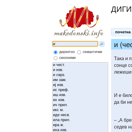
ДИГИ
почетна
и (че
директно
семантички
Така и 
синоними
сонце с
лежеше 
И е било
да би не
– „А бре
седев н