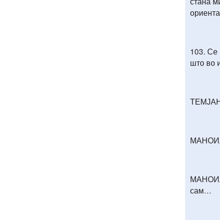
стана м
ориента
103. Се
што во 
ТЕМЈАНА
МАНОИЛ:
МАНОИЛ:
сам…