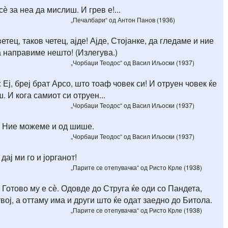
ѐ за неа да мислиш. И грев е!...
„Печалбари“ од Антон Панов (1936)
етец, таков четец, ајде! Ајде, Стојанке, да гледаме и ние
а направиме нешто! (Излегува.)
„Чорбаџи Теодос“ од Васил Иљоски (1937)
Еј, бреј брат Арсо, што тоаф човек си! И отруен човек ќе
. И кога самиот си отруен...
„Чорбаџи Теодос“ од Васил Иљоски (1937)
 Ние можеме и од шише.
„Чорбаџи Теодос“ од Васил Иљоски (1937)
, дај ми го и јорганот!
„Парите се отепувачка“ од Ристо Крле (1938)
Готово му е сѐ. Одовде до Струга ќе оди со Пандета,
вој, а оттаму има и други што ќе одат заедно до Битола.
„Парите се отепувачка“ од Ристо Крле (1938)