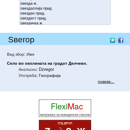
Ѕвегор
Вид збор:
Име
Село
во
околината
на
градот
Делчево
.
Англиски:
Dzvegor
Употреба:
Географија
повеќе...
Flexi
Mac
менување на македонски глаголи