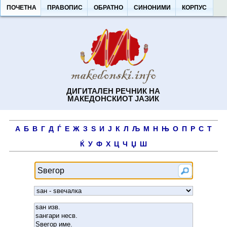
ПОЧЕТНА
ПРАВОПИС
ОБРАТНО
СИНОНИМИ
КОРПУС
ДИГИТАЛЕН РЕЧНИК НА
МАКЕДОНСКИОТ ЈАЗИК
А
Б
В
Г
Д
Ѓ
Е
Ж
З
Ѕ
И
Ј
К
Л
Љ
М
Н
Њ
О
П
Р
С
Т
Ќ
У
Ф
Х
Ц
Ч
Џ
Ш