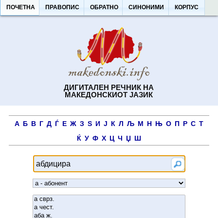
ПОЧЕТНА
ПРАВОПИС
ОБРАТНО
СИНОНИМИ
КОРПУС
ДИГИТАЛЕН РЕЧНИК НА
МАКЕДОНСКИОТ ЈАЗИК
А
Б
В
Г
Д
Ѓ
Е
Ж
З
Ѕ
И
Ј
К
Л
Љ
М
Н
Њ
О
П
Р
С
Т
Ќ
У
Ф
Х
Ц
Ч
Џ
Ш