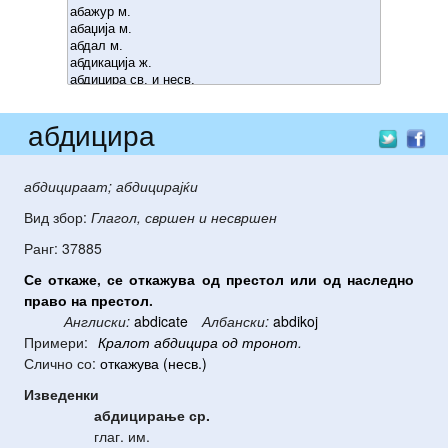
абдицира
абдицираат; абдицирајќи
Вид збор:
Глагол, свршен и несвршен
Ранг: 37885
Се
откаже
,
се
откажува
од
престол
или
од
наследно
право
на
престол
.
Англиски:
abdicate
Албански:
abdikoj
Примери:
Кралот
абдицира
од
тронот
.
Слично со:
откажува (несв.)
Изведенки
абдицирање
ср.
глаг. им.