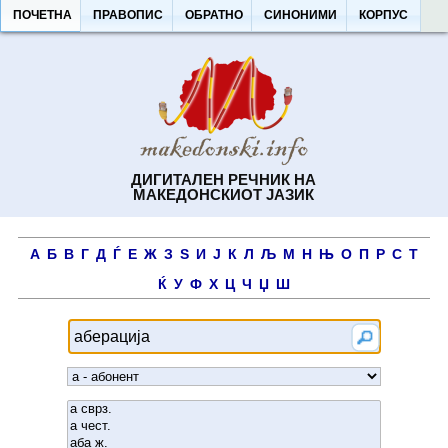
ПОЧЕТНА
ПРАВОПИС
ОБРАТНО
СИНОНИМИ
КОРПУС
ДИГИТАЛЕН РЕЧНИК НА
МАКЕДОНСКИОТ ЈАЗИК
А
Б
В
Г
Д
Ѓ
Е
Ж
З
Ѕ
И
Ј
К
Л
Љ
М
Н
Њ
О
П
Р
С
Т
Ќ
У
Ф
Х
Ц
Ч
Џ
Ш