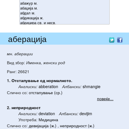
аберација
мн. аберации
Вид збор:
Именка, женски род
Ранг: 26621
1.
Отстапување
од
нормалното
.
Англиски:
abberation
Албански:
shmangie
Слично со:
отстапување (ср.)
повеќе...
2.
неприродност
Англиски:
deviation
Албански:
devijim
Употреба:
Медицина
Слично со:
девијација (ж.)
,
неприродност (ж.)