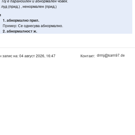
Тој
е
параноиден
и
абнормален
човек
.
:
луд (прид.)
,
ненормален (прид.)
и
1. абнормално
прил.
Пример:
Се
однесува
абнормално
.
2. абнормалност
ж.
н запис на: 04 август 2026, 16:47
Контакт: