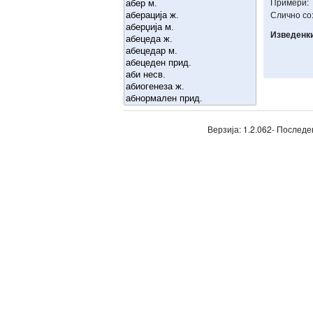
Примери:
Слично со
Изведенк
Верзија: 1.2.062- Последе