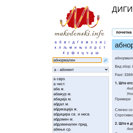
ДИГИ
почетна
а
б
в
г
д
ѓ
е
ж
з
ѕ
и
ј
абно
к
л
љ
м
н
њ
о
п
р
с
т
ќ
у
ф
х
ц
ч
џ
ш
абнормал
Вид збор:
Ранг: 3369
1.
Што
от
Анг
Упо
Примери:
Слично со
Спротивно
2.
Што
е
д
Анг