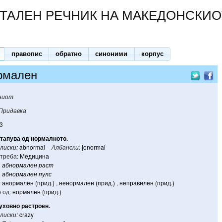
ТАЛЕН РЕЧНИК НА МАКЕДОНСКИО
правопис
обратно
синоними
корпус
рмален
ниот
Придавка
3
стапува
од
нормалното
.
лиски:
abnormal
Албански:
jonormal
треба:
Медицина
абнормален
раст
абнормален
пулс
:
анормален (прид.)
,
ненормален (прид.)
,
неправилен (прид.)
 од:
нормален (прид.)
уховно
растроен
.
лиски:
crazy