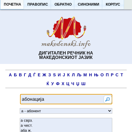
ПОЧЕТНА
ПРАВОПИС
ОБРАТНО
СИНОНИМИ
КОРПУС
ДИГИТАЛЕН РЕЧНИК НА
МАКЕДОНСКИОТ ЈАЗИК
А
Б
В
Г
Д
Ѓ
Е
Ж
З
Ѕ
И
Ј
К
Л
Љ
М
Н
Њ
О
П
Р
С
Т
Ќ
У
Ф
Х
Ц
Ч
Џ
Ш