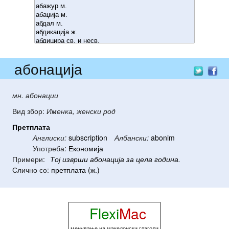
абонација
мн. абонации
Вид збор:
Именка, женски род
Претплата
Англиски:
subscription
Албански:
abonim
Употреба:
Економија
Примери:
Тој
изврши
абонација
за
цела
година
.
Слично со:
претплата (ж.)
Flexi
Mac
менување на македонски глаголи