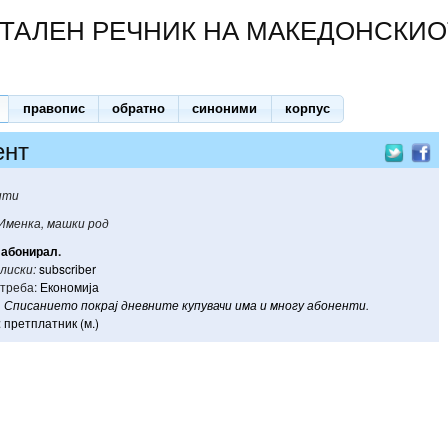
ТАЛЕН РЕЧНИК НА МАКЕДОНСКИО
правопис
обратно
синоними
корпус
ент
нти
Именка, машки род
абонирал
.
лиски:
subscriber
треба:
Економија
Списанието
покрај
дневните
купувачи
има
и
многу
абоненти
.
:
претплатник (м.)