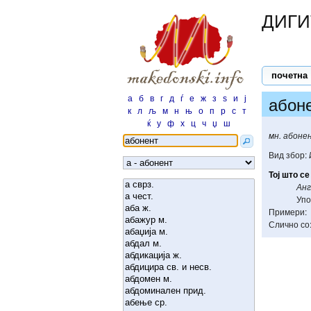
ДИГИ
почетна
а
б
в
г
д
ѓ
е
ж
з
ѕ
и
ј
абон
к
л
љ
м
н
њ
о
п
р
с
т
ќ
у
ф
х
ц
ч
џ
ш
мн. абоне
Вид збор:
Тој
што
се
Анг
Упо
Примери:
Слично со