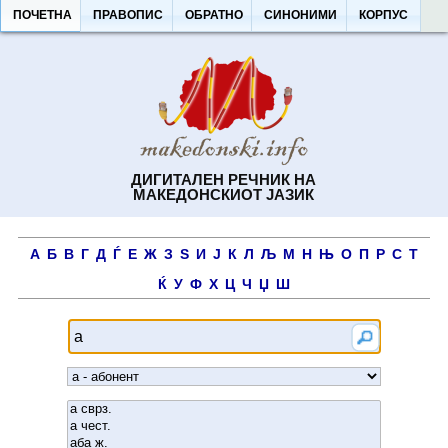
ПОЧЕТНА
ПРАВОПИС
ОБРАТНО
СИНОНИМИ
КОРПУС
ДИГИТАЛЕН РЕЧНИК НА
МАКЕДОНСКИОТ ЈАЗИК
А
Б
В
Г
Д
Ѓ
Е
Ж
З
Ѕ
И
Ј
К
Л
Љ
М
Н
Њ
О
П
Р
С
Т
Ќ
У
Ф
Х
Ц
Ч
Џ
Ш