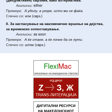
Англиски:
either
Примери:
А
удолу
,
а
угоре
,
исто
ми
се
фаќа
.
Слично со:
или (сврз.)
8.
За
нагласување
на
наизменично
вршење
на
дејства
,
за
временско
сопоставување
.
Англиски:
as soon
Примери:
А
ќе
стане
,
а
ќе
почне
да
се
лути
.
Слично со:
штом (сврз.)
Flexi
Mac
менување на македонски глаголи
ДИГИТАЛНИ РЕСУРСИ
НА МАКЕДОНСКИОТ