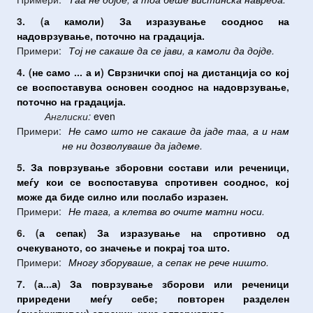
3. (
а
камоли
)
За
изразување
сооднос
на
надоврзување
,
поточно
на
градација
.
Примери:
Тој
не
сакаше
да
се
јави
,
а
камоли
да
дојде
.
4. (
не
само
...
а
и
)
Сврзнички
спој
на
дистанција
со
кој
се
воспоставува
основен
сооднос
на
надоврзување
,
поточно
на
градација
.
Англиски:
even
Примери:
Не
само
што
не
сакаше
да
јаде
таа
,
а
и
нам
не
ни
дозволуваше
да
јадеме
.
5.
За
поврзување
зборовни
состави
или
реченици
,
меѓу
кои
се
воспоставува
спротивен
сооднос
,
кој
може
да
биде
силно
или
послабо
изразен
.
Примери:
Не
тага
,
а
клетва
во
очите
матни
носи
.
6. (
а
сепак
)
За
изразување
на
спротивно
од
очекуваното
,
со
значење
и
покрај
тоа
што
.
Примери:
Многу
зборуваше
,
а
сепак
не
рече
ништо
.
7. (
а
...
а
)
За
поврзување
зборови
или
реченици
приредени
меѓу
себе
;
повторен
разделен
(
дисјунктивен
)
сврзник
,
како
алтернатива
.