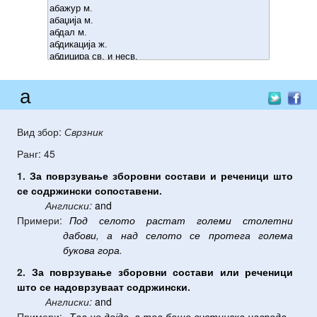
а
Вид збор:
Сврзник
Ранг: 45
1.
За
поврзување
зборовни
состави
и
реченици
што
се
содржински
сопоставени
.
Англиски:
and
Примери:
Под
селото
растат
големи
столетни
дабови
,
а
над
селото
се
протега
голема
букова
гора
.
2.
За
поврзување
зборовни
состави
или
реченици
што
се
надоврзуваат
содржински
.
Англиски:
and
Примери:
Таа
не
дојде
,
а
тоа
беше
вистинска
навреда
.