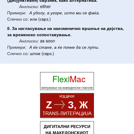
Англиски:
either
Примери:
А
удолу
,
а
угоре
,
исто
ми
се
фаќа
.
Слично со:
или (сврз.)
8.
За
нагласување
на
наизменично
вршење
на
дејства
,
за
временско
сопоставување
.
Англиски:
as soon
Примери:
А
ќе
стане
,
а
ќе
почне
да
се
лути
.
Слично со:
штом (сврз.)
Flexi
Mac
менување на македонски глаголи
ДИГИТАЛНИ РЕСУРСИ
НА МАКЕДОНСКИОТ