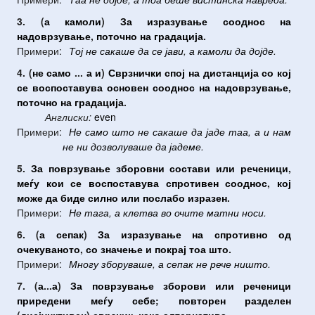
3. (
а
камоли
)
За
изразување
сооднос
на
надоврзување
,
поточно
на
градација
.
Примери:
Тој
не
сакаше
да
се
јави
,
а
камоли
да
дојде
.
4. (
не
само
...
а
и
)
Сврзнички
спој
на
дистанција
со
кој
се
воспоставува
основен
сооднос
на
надоврзување
,
поточно
на
градација
.
Англиски:
even
Примери:
Не
само
што
не
сакаше
да
јаде
таа
,
а
и
нам
не
ни
дозволуваше
да
јадеме
.
5.
За
поврзување
зборовни
состави
или
реченици
,
меѓу
кои
се
воспоставува
спротивен
сооднос
,
кој
може
да
биде
силно
или
послабо
изразен
.
Примери:
Не
тага
,
а
клетва
во
очите
матни
носи
.
6. (
а
сепак
)
За
изразување
на
спротивно
од
очекуваното
,
со
значење
и
покрај
тоа
што
.
Примери:
Многу
зборуваше
,
а
сепак
не
рече
ништо
.
7. (
а
...
а
)
За
поврзување
зборови
или
реченици
приредени
меѓу
себе
;
повторен
разделен
(
дисјунктивен
)
сврзник
,
како
алтернатива
.