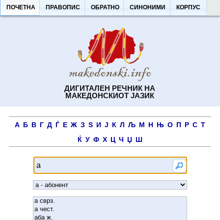
ПОЧЕТНА
ПРАВОПИС
ОБРАТНО
СИНОНИМИ
КОРПУС
ДИГИТАЛЕН РЕЧНИК НА
МАКЕДОНСКИОТ ЈАЗИК
А
Б
В
Г
Д
Ѓ
Е
Ж
З
Ѕ
И
Ј
К
Л
Љ
М
Н
Њ
О
П
Р
С
Т
Ќ
У
Ф
Х
Ц
Ч
Џ
Ш