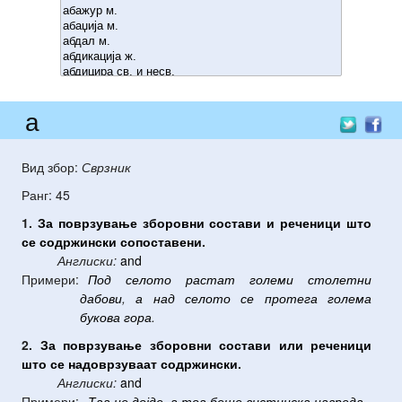
а
Вид збор:
Сврзник
Ранг: 45
1.
За
поврзување
зборовни
состави
и
реченици
што
се
содржински
сопоставени
.
Англиски:
and
Примери:
Под
селото
растат
големи
столетни
дабови
,
а
над
селото
се
протега
голема
букова
гора
.
2.
За
поврзување
зборовни
состави
или
реченици
што
се
надоврзуваат
содржински
.
Англиски:
and
Примери:
Таа
не
дојде
,
а
тоа
беше
вистинска
навреда
.