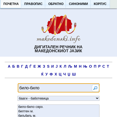
ПОЧЕТНА
ПРАВОПИС
ОБРАТНО
СИНОНИМИ
КОРПУС
ДИГИТАЛЕН РЕЧНИК НА
МАКЕДОНСКИОТ ЈАЗИК
А
Б
В
Г
Д
Ѓ
Е
Ж
З
Ѕ
И
Ј
К
Л
Љ
М
Н
Њ
О
П
Р
С
Т
Ќ
У
Ф
Х
Ц
Ч
Џ
Ш