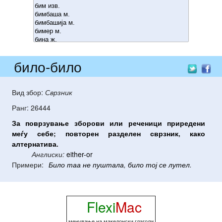
било-било
Вид збор:
Сврзник
Ранг: 26444
За
поврзување
зборови
или
реченици
приредени
меѓу
себе
;
повторен
разделен
сврзник
,
како
алтернатива
.
Англиски:
either-or
Примери:
Било
таа
не
пуштала
,
било
тој
се
лутел
.
Flexi
Mac
менување на македонски глаголи