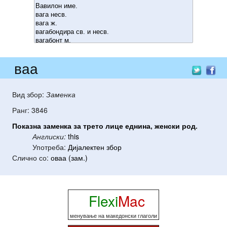
ваа
Вид збор:
Заменка
Ранг: 3846
Показна
заменка
за
трето
лице
еднина
,
женски
род
.
Англиски:
this
Употреба:
Дијалектен збор
Слично со:
оваа (зам.)
Flexi
Mac
менување на македонски глаголи