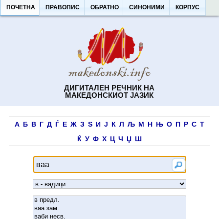
ПОЧЕТНА
ПРАВОПИС
ОБРАТНО
СИНОНИМИ
КОРПУС
ДИГИТАЛЕН РЕЧНИК НА
МАКЕДОНСКИОТ ЈАЗИК
А
Б
В
Г
Д
Ѓ
Е
Ж
З
Ѕ
И
Ј
К
Л
Љ
М
Н
Њ
О
П
Р
С
Т
Ќ
У
Ф
Х
Ц
Ч
Џ
Ш