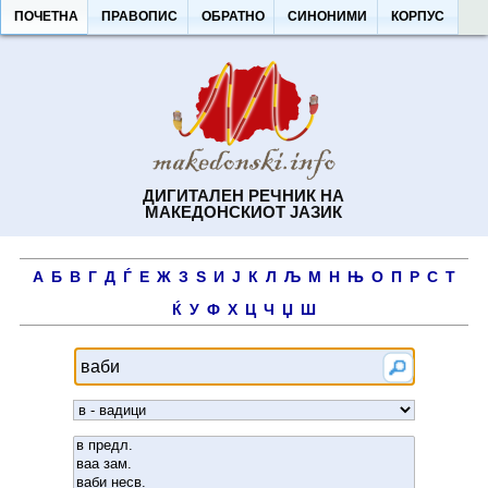
ПОЧЕТНА
ПРАВОПИС
ОБРАТНО
СИНОНИМИ
КОРПУС
ДИГИТАЛЕН РЕЧНИК НА
МАКЕДОНСКИОТ ЈАЗИК
А
Б
В
Г
Д
Ѓ
Е
Ж
З
Ѕ
И
Ј
К
Л
Љ
М
Н
Њ
О
П
Р
С
Т
Ќ
У
Ф
Х
Ц
Ч
Џ
Ш