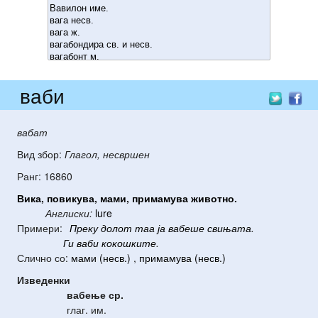
ваби
вабат
Вид збор:
Глагол, несвршен
Ранг: 16860
Вика
,
повикува
,
мами
,
примамува
животно
.
Англиски:
lure
Примери:
Преку
долот
таа
ја
вабеше
свињата
.
Ги
ваби
кокошките
.
Слично со:
мами (несв.)
,
примамува (несв.)
Изведенки
вабење
ср.
глаг. им.