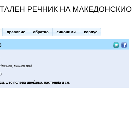
ТАЛЕН РЕЧНИК НА МАКЕДОНСКИО
правопис
обратно
синоними
корпус
р
и
Именка, машки род
8
ди
,
што
полева
цвеќиња
,
растенија
и
сл
.