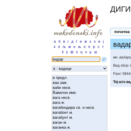
ДИГИ
почетна
а
б
в
г
д
ѓ
е
ж
з
ѕ
и
ј
вада
к
л
љ
м
н
њ
о
п
р
с
т
ќ
у
ф
х
ц
ч
џ
ш
мн. вадар
Вид збор:
Ранг: 5844
Тој
што
ва