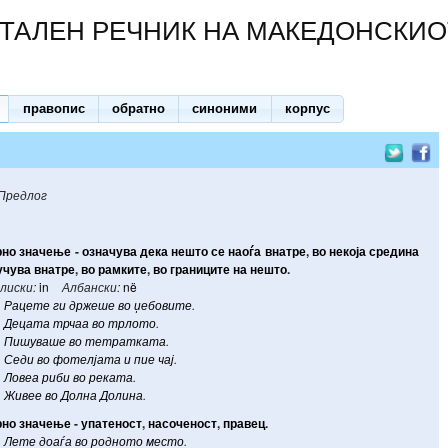
ТАЛЕН РЕЧНИК НА МАКЕДОНСКИО
правопис
обратно
синоними
корпус
Предлог
рно
значење
-
означува
дека
нешто
се
наоѓа
внатре
,
во
некоја
средина
учува
внатре
,
во
рамките
,
во
границите
на
нешто
.
лиски:
in
Албански:
në
Рацете
ги
држеше
во
џебовите
.
Децата
трчаа
во
трлото
.
Пишуваше
во
тетратката
.
Седи
во
фотелјата
и
пие
чај
.
Ловеа
риби
во
реката
.
Живее
во
Долна
Долина
.
рно
значење
-
упатеност
,
насоченост
,
правец
.
Лете
доаѓа
во
родното
место
.