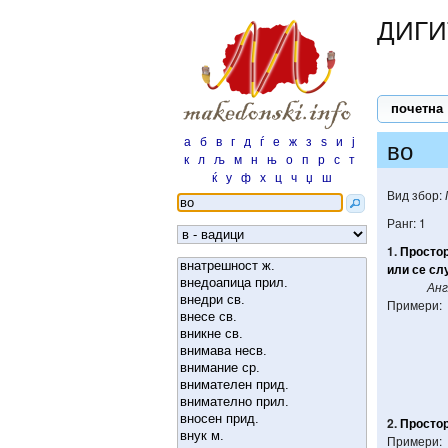
ДИГИ
почетна
а
б
в
г
д
ѓ
е
ж
з
ѕ
и
ј
во
к
л
љ
м
н
њ
о
п
р
с
т
ќ
у
ф
х
ц
ч
џ
ш
Вид збор:
Ранг: 1
1.
Просто
или
се
сл
Анг
Примери:
2.
Просто
Примери: