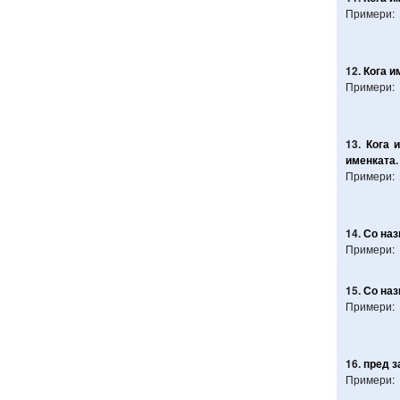
Примери:
12.
Кога
и
Примери:
13.
Кога
именката
.
Примери:
14.
Со
наз
Примери:
15.
Со
наз
Примери:
16.
пред
з
Примери: