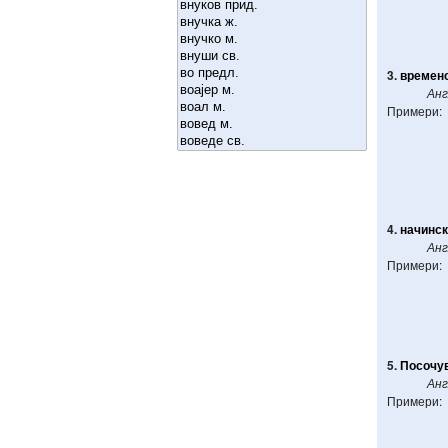
3.
времен
Анг
Примери:
4.
начинс
Анг
Примери:
5.
Посочу
Анг
Примери: