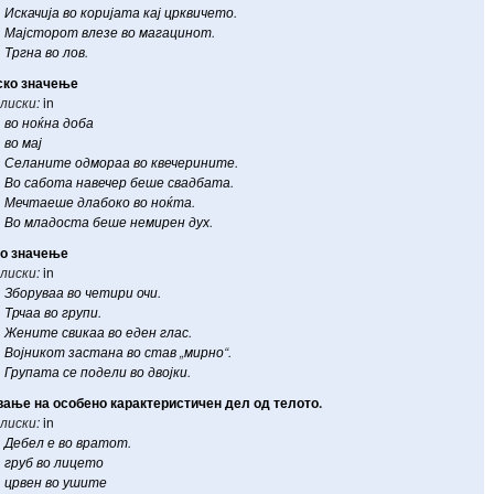
Искачија
во
коријата
кај
црквичето
.
Мајсторот
влезе
во
магацинот
.
Тргна
во
лов
.
ско
значење
лиски:
in
во
ноќна
доба
во
мај
Селаните
одмораа
во
квечерините
.
Во
сабота
навечер
беше
свадбата
.
Мечтаеше
длабоко
во
ноќта
.
Во
младоста
беше
немирен
дух
.
ко
значење
лиски:
in
Зборуваа
во
четири
очи
.
Трчаа
во
групи
.
Жените
свикаа
во
еден
глас
.
Војникот
застана
во
став
„
мирно
“.
Групата
се
подели
во
двојки
.
вање
на
особено
карактеристичен
дел
од
телото
.
лиски:
in
Дебел
е
во
вратот
.
груб
во
лицето
црвен
во
ушите