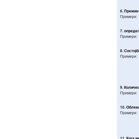
6.
Премин
Примери:
7.
опреде
Примери:
8.
Состојб
Примери:
9.
Количе
Примери:
10.
Облек
Примери:
11.
Кога
и