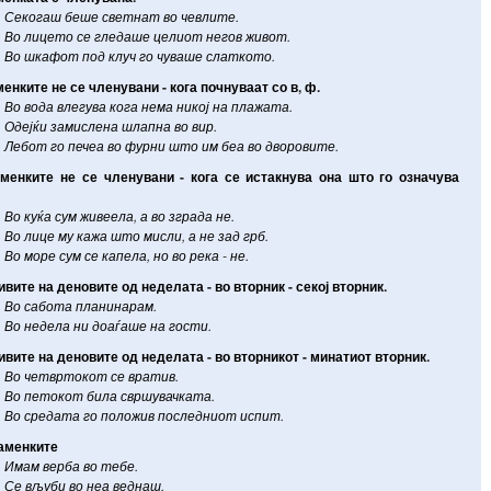
Секогаш
беше
светнат
во
чевлите
.
Во
лицето
се
гледаше
целиот
негов
живот
.
Во
шкафот
под
клуч
го
чуваше
слаткото
.
менките
не
се
членувани
-
кога
почнуваат
со
в
,
ф
.
Во
вода
влегува
кога
нема
никој
на
плажата
.
Одејќи
замислена
шлапна
во
вир
.
Лебот
го
печеа
во
фурни
што
им
беа
во
дворовите
.
именките
не
се
членувани
-
кога
се
истакнува
она
што
го
означува
Во
куќа
сум
живеела
,
а
во
зграда
не
.
Во
лице
му
кажа
што
мисли
,
а
не
зад
грб
.
Во
море
сум
се
капела
,
но
во
река
-
не
.
ивите
на
деновите
од
неделата
-
во
вторник
-
секој
вторник
.
Во
сабота
планинарам
.
Во
недела
ни
доаѓаше
на
гости
.
ивите
на
деновите
од
неделата
-
во
вторникот
-
минатиот
вторник
.
Во
четвртокот
се
вратив
.
Во
петокот
била
свршувачката
.
Во
средата
го
положив
последниот
испит
.
аменките
Имам
верба
во
тебе
.
Се
вљуби
во
неа
веднаш
.