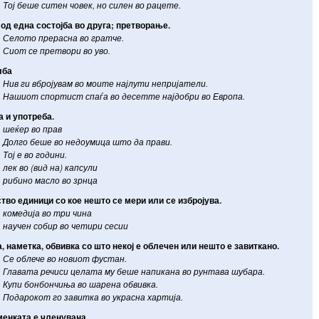
Тој
беше
ситен
човек
,
но
силен
во
рацете
.
од
една
состојба
во
друга
;
претворање
.
Селото
прерасна
во
гратче
.
Сиот
се
претвори
во
уво
.
лба
Нив
ги
вбројувам
во
моите
најлути
непријатели
.
Нашиот
спортист
спаѓа
во
десетте
најдобри
во
Европа
.
а
и
употреба
.
шеќер
во
прав
Долго
беше
во
недоумица
што
да
прави
.
Тој
е
во
години
.
лек
во
(
вид
на
)
капсули
рибино
масло
во
зрнца
ство
единици
со
кое
нешто
се
мери
или
се
избројува
.
комедија
во
три
чина
научен
собир
во
четири
сесии
а
,
наметка
,
обвивка
со
што
некој
е
облечен
или
нешто
е
завиткано
.
Се
облече
во
новиот
фустан
.
Главата
речиси
целата
му
беше
напикана
во
рунтава
шубара
.
Купи
бонбончиња
во
шарена
обвивка
.
Подарокот
го
завитка
во
украсна
хартија
.
менката
е
членувана
.