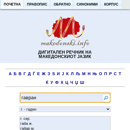
ПОЧЕТНА
ПРАВОПИС
ОБРАТНО
СИНОНИМИ
КОРПУС
ДИГИТАЛЕН РЕЧНИК НА
МАКЕДОНСКИОТ ЈАЗИК
А
Б
В
Г
Д
Ѓ
Е
Ж
З
Ѕ
И
Ј
К
Л
Љ
М
Н
Њ
О
П
Р
С
Т
Ќ
У
Ф
Х
Ц
Ч
Џ
Ш