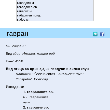
гавран
мн. гаврани
Вид збор:
Именка, машки род
Ранг: 4558
Вид
птица
со
црни
сјајни
пердуви
и
силен
клун
.
Латински:
Corvus corax
Англиски:
raven
Употреба:
Зоологија
Изведенки
1. гавраниште
ср.
мн. гавраништа
аугм.
2. гавранче
ср.