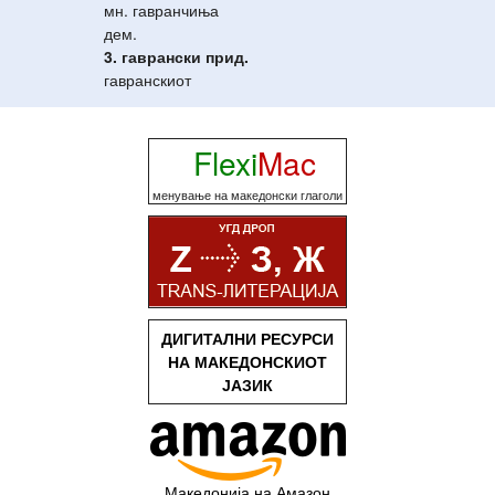
мн. гавранчиња
дем.
3. гаврански
прид.
гавранскиот
Flexi
Mac
менување на македонски глаголи
ДИГИТАЛНИ РЕСУРСИ
НА МАКЕДОНСКИОТ
ЈАЗИК
Македонија на Амазон