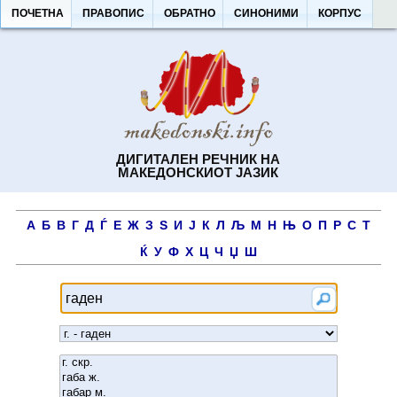
ПОЧЕТНА
ПРАВОПИС
ОБРАТНО
СИНОНИМИ
КОРПУС
ДИГИТАЛЕН РЕЧНИК НА
МАКЕДОНСКИОТ ЈАЗИК
А
Б
В
Г
Д
Ѓ
Е
Ж
З
Ѕ
И
Ј
К
Л
Љ
М
Н
Њ
О
П
Р
С
Т
Ќ
У
Ф
Х
Ц
Ч
Џ
Ш