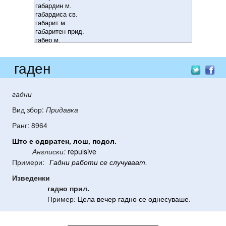
гаден
гадни
Вид збор:
Придавка
Ранг: 8964
Што
е
одвратен
,
лош
,
подол
.
Англиски:
repulsive
Примери:
Гадни
работи
се
случуваат
.
Изведенки
гадно
прил.
Пример:
Цела
вечер
гадно
се
однесуваше
.