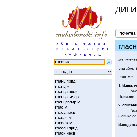
ДИГИ
почетна
а
б
в
г
д
ѓ
е
ж
з
ѕ
и
ј
гласн
к
л
љ
м
н
њ
о
п
р
с
т
ќ
у
ф
х
ц
ч
џ
ш
мн. гласн
Вид збор:
Ранг: 5290
1.
Извест
Анг
Примери:
2.
списан
Анг
Слично со
Изведенк