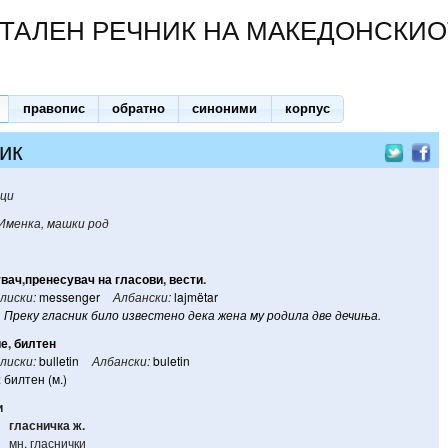
ТАЛЕН РЕЧНИК НА МАКЕДОНСКИО
правопис
обратно
синоними
корпус
ик
ици
Именка, машки род
увач
,
пренесувач
на
гласови
,
вести
.
лиски:
messenger
Албански:
lajmëtar
Преку
гласник
било
известено
дека
жена
му
родила
две
дечиња
.
ие
,
билтен
лиски:
bulletin
Албански:
buletin
:
билтен (м.)
и
гласничка
ж.
мн. гласнички