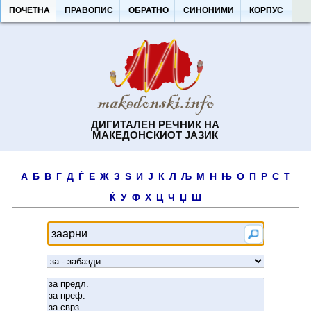
ПОЧЕТНА
ПРАВОПИС
ОБРАТНО
СИНОНИМИ
КОРПУС
ДИГИТАЛЕН РЕЧНИК НА
МАКЕДОНСКИОТ ЈАЗИК
А
Б
В
Г
Д
Ѓ
Е
Ж
З
Ѕ
И
Ј
К
Л
Љ
М
Н
Њ
О
П
Р
С
Т
Ќ
У
Ф
Х
Ц
Ч
Џ
Ш