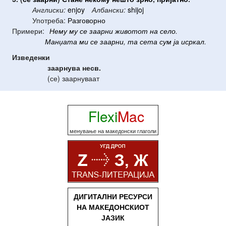
Англиски:
enjoy
Албански:
shijoj
Употреба:
Разговорно
Примери:
Нему
му
се
заарни
животот
на
село
.
Манџата
ми
се
заарни
,
та
сета
сум
ја
исркал
.
Изведенки
заарнува
несв.
(се) заарнуваат
Flexi
Mac
менување на македонски глаголи
ДИГИТАЛНИ РЕСУРСИ
НА МАКЕДОНСКИОТ
ЈАЗИК