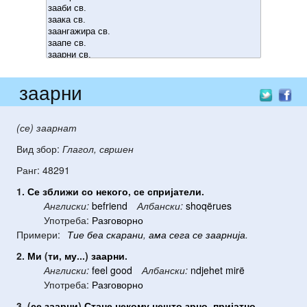
заарни
(се) заарнат
Вид збор:
Глагол, свршен
Ранг: 48291
1.
Се
зближи
со
некого
,
се
спријатели
.
Англиски:
befriend
Албански:
shoqërues
Употреба:
Разговорно
Примери:
Тие
беа
скарани
,
ама
сега
се
заарнија
.
2.
Ми
(
ти
,
му
...)
заарни
.
Англиски:
feel good
Албански:
ndjehet mirë
Употреба:
Разговорно
3. (
се
заарни
)
Стане
некому
нешто
зрно
,
пријатно
.