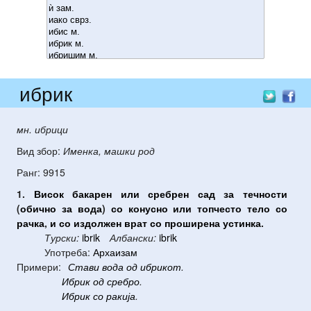
ибрик
мн. ибрици
Вид збор:
Именка, машки род
Ранг: 9915
1.
Висок
бакарен
или
сребрен
сад
за
течности
(
обично
за
вода
)
со
конусно
или
топчесто
тело
со
рачка
,
и
со
издолжен
врат
со
проширена
устинка
.
Турски:
ibrik
Албански:
ibrik
Употреба:
Архаизам
Примери:
Стави
вода
од
ибрикот
.
Ибрик
од
сребро
.
Ибрик
со
ракија
.