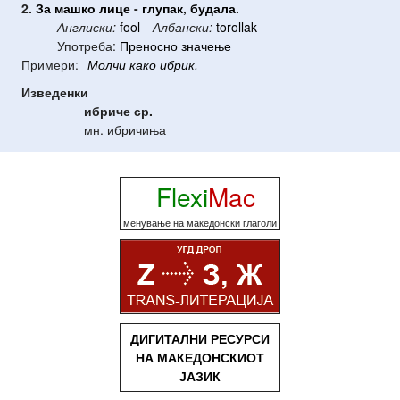
2.
За
машко
лице
-
глупак
,
будала
.
Англиски:
fool
Албански:
torollak
Употреба:
Преносно значење
Примери:
Молчи
како
ибрик
.
Изведенки
ибриче
ср.
мн. ибричиња
Flexi
Mac
менување на македонски глаголи
ДИГИТАЛНИ РЕСУРСИ
НА МАКЕДОНСКИОТ
ЈАЗИК