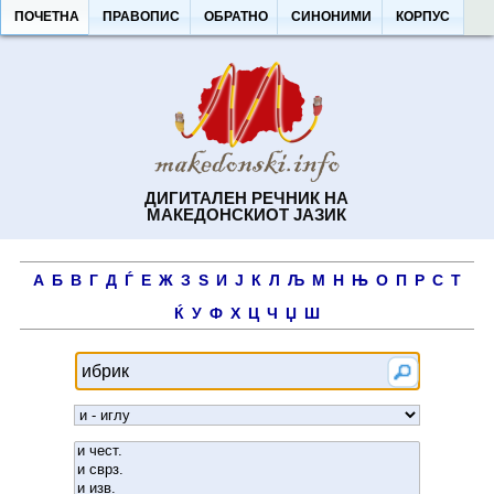
ПОЧЕТНА
ПРАВОПИС
ОБРАТНО
СИНОНИМИ
КОРПУС
ДИГИТАЛЕН РЕЧНИК НА
МАКЕДОНСКИОТ ЈАЗИК
А
Б
В
Г
Д
Ѓ
Е
Ж
З
Ѕ
И
Ј
К
Л
Љ
М
Н
Њ
О
П
Р
С
Т
Ќ
У
Ф
Х
Ц
Ч
Џ
Ш