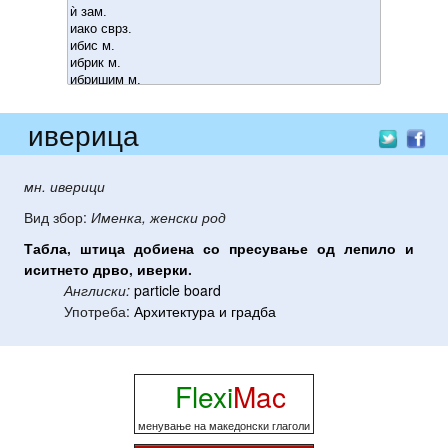
иверица
мн. иверици
Вид збор:
Именка, женски род
Табла
,
штица
добиена
со
пресување
од
лепило
и
иситнето
дрво
,
иверки
.
Англиски:
particle board
Употреба:
Архитектура и градба
Flexi
Mac
менување на македонски глаголи