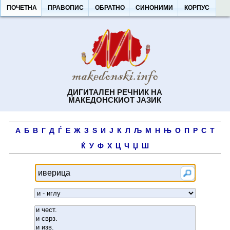
ПОЧЕТНА
ПРАВОПИС
ОБРАТНО
СИНОНИМИ
КОРПУС
ДИГИТАЛЕН РЕЧНИК НА
МАКЕДОНСКИОТ ЈАЗИК
А
Б
В
Г
Д
Ѓ
Е
Ж
З
Ѕ
И
Ј
К
Л
Љ
М
Н
Њ
О
П
Р
С
Т
Ќ
У
Ф
Х
Ц
Ч
Џ
Ш