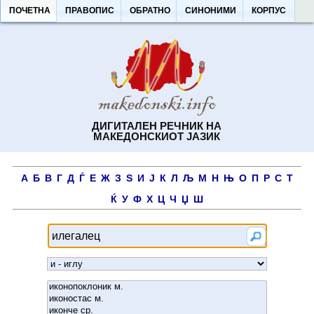
ПОЧЕТНА
ПРАВОПИС
ОБРАТНО
СИНОНИМИ
КОРПУС
ДИГИТАЛЕН РЕЧНИК НА
МАКЕДОНСКИОТ ЈАЗИК
А
Б
В
Г
Д
Ѓ
Е
Ж
З
Ѕ
И
Ј
К
Л
Љ
М
Н
Њ
О
П
Р
С
Т
Ќ
У
Ф
Х
Ц
Ч
Џ
Ш