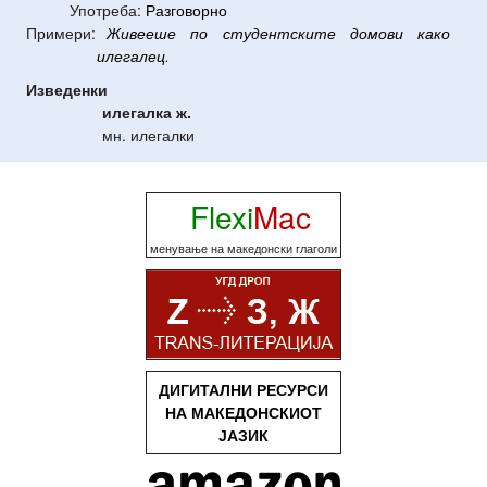
Употреба:
Разговорно
Примери:
Живееше
по
студентските
домови
како
илегалец
.
Изведенки
илегалка
ж.
мн. илегалки
Flexi
Mac
менување на македонски глаголи
ДИГИТАЛНИ РЕСУРСИ
НА МАКЕДОНСКИОТ
ЈАЗИК