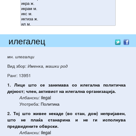
илегалец
мн. илегалци
Вид збор:
Именка, машки род
Ранг: 13951
1.
Лице
што
се
занимава
со
илегална
политичка
дејност
;
член
,
активист
на
илегална
организација
.
Албански:
ilegal
Употреба:
Политика
2.
Тој
што
живее
некаде
(
во
стан
,
дом
)
непријавен
,
што
не
плаќа
станарина
и
не
ги
исполнува
предвидените
обврски
.
Албански:
ilegal