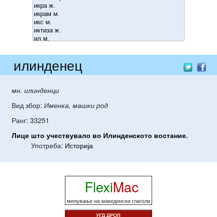
илинденец
мн. илинденци
Вид збор:
Именка, машки род
Ранг: 33251
Лице
што
учествувало
во
Илинденското
востание
.
Употреба:
Историја
Flexi
Mac
менување на македонски глаголи