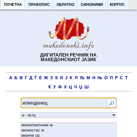
ПОЧЕТНА
ПРАВОПИС
ОБРАТНО
СИНОНИМИ
КОРПУС
ДИГИТАЛЕН РЕЧНИК НА
МАКЕДОНСКИОТ ЈАЗИК
А
Б
В
Г
Д
Ѓ
Е
Ж
З
Ѕ
И
Ј
К
Л
Љ
М
Н
Њ
О
П
Р
С
Т
Ќ
У
Ф
Х
Ц
Ч
Џ
Ш