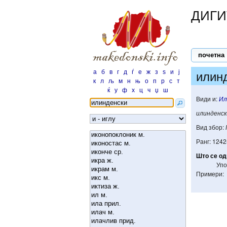
ДИГИ
почетна
а
б
в
г
д
ѓ
е
ж
з
ѕ
и
ј
илин
к
л
љ
м
н
њ
о
п
р
с
т
ќ
у
ф
х
ц
ч
џ
ш
Види и:
Ил
илинденс
Вид збор:
Ранг: 1242
Што
се
од
Упо
Примери: