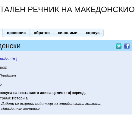
ТАЛЕН РЕЧНИК НА МАКЕДОНСКИО
правопис
обратно
синоними
корпус
денски
инден (м.)
киот
Придавка
5
несува
на
востанието
или
на
целиот
тој
период
.
треба:
Историја
Дадени
се
исцрпни
податоци
за
илинденската
голгота
.
Илинденско
востание