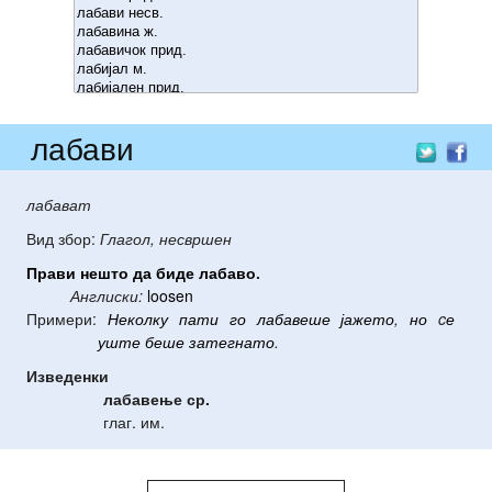
лабави
лабават
Вид збор:
Глагол, несвршен
Прави
нешто
да
биде
лабаво
.
Англиски:
loosen
Примери:
Неколку
пати
го
лабавеше
јажето
,
но
c
е
уште
беше
затегнато
.
Изведенки
лабавење
ср.
глаг. им.