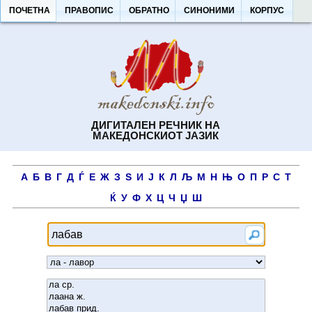
ПОЧЕТНА
ПРАВОПИС
ОБРАТНО
СИНОНИМИ
КОРПУС
ДИГИТАЛЕН РЕЧНИК НА
МАКЕДОНСКИОТ ЈАЗИК
А
Б
В
Г
Д
Ѓ
Е
Ж
З
Ѕ
И
Ј
К
Л
Љ
М
Н
Њ
О
П
Р
С
Т
Ќ
У
Ф
Х
Ц
Ч
Џ
Ш