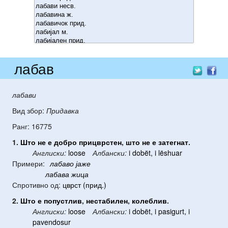
лабав
лабави
Вид збор:
Придавка
Ранг: 16775
1.
Што
не
е
добро
прицврстен
,
што
не
е
затегнат
.
Англиски:
loose
Албански:
i dobët, i lëshuar
Примери:
лабаво
јаже
лабава
жица
Спротивно од:
цврст (прид.)
2.
Што
е
попустлив
,
нестабилен
,
колеблив
.
Англиски:
loose
Албански:
i dobët, i pasigurt, i
pavendosur