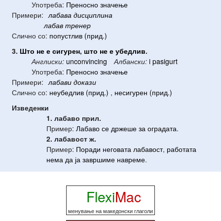
Употреба:
Преносно значење
Примери:
лабава
дисциплина
лабав
тренер
Слично со:
попустлив (прид.)
3.
Што
не
е
сигурен
,
што
не
е
убедлив
.
Англиски:
unconvincing
Албански:
i pasigurt
Употреба:
Преносно значење
Примери:
лабави
докази
Слично со:
неубедлив (прид.)
,
несигурен (прид.)
Изведенки
1. лабаво
прил.
Пример:
Лабаво
се
држеше
за
оградата
.
2. лабавост
ж.
Пример:
Поради
неговата
лабавост
,
работата
нема
да
ја
завршиме
навреме
.
Flexi
Mac
менување на македонски глаголи