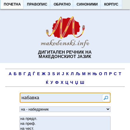
ПОЧЕТНА
ПРАВОПИС
ОБРАТНО
СИНОНИМИ
КОРПУС
ДИГИТАЛЕН РЕЧНИК НА
МАКЕДОНСКИОТ ЈАЗИК
А
Б
В
Г
Д
Ѓ
Е
Ж
З
Ѕ
И
Ј
К
Л
Љ
М
Н
Њ
О
П
Р
С
Т
Ќ
У
Ф
Х
Ц
Ч
Џ
Ш