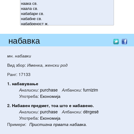
набавка
мн. набавки
Вид збор:
Именка, женски род
Ранг: 17133
1.
набавување
Англиски:
purchase
Албански:
furnizim
Употреба:
Економија
2.
Набавен
предмет
,
тоа
што
е
набавено
.
Англиски:
purchase
Албански:
dërgesë
Употреба:
Економија
Примери:
Пристигна
првата
набавка
.