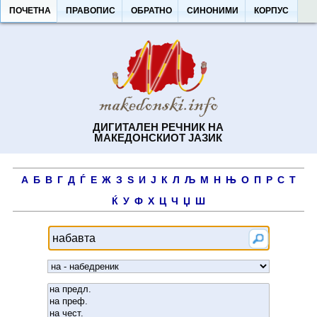
ПОЧЕТНА
ПРАВОПИС
ОБРАТНО
СИНОНИМИ
КОРПУС
ДИГИТАЛЕН РЕЧНИК НА
МАКЕДОНСКИОТ ЈАЗИК
А
Б
В
Г
Д
Ѓ
Е
Ж
З
Ѕ
И
Ј
К
Л
Љ
М
Н
Њ
О
П
Р
С
Т
Ќ
У
Ф
Х
Ц
Ч
Џ
Ш