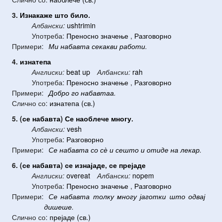
3.
Изнакаже
што
било
.
Албански:
ushtrimin
Употреба:
Преносно значење
,
Разговорно
Примери:
Ми
набавта
секакви
работи
.
4.
изнатепа
Англиски:
beat up
Албански:
rah
Употреба:
Преносно значење
,
Разговорно
Примери:
Добро
го
набавтаа
.
Слично со:
изнатепа (св.)
5. (
се
набавта
)
Се
наоблече
многу
.
Албански:
vesh
Употреба:
Разговорно
Примери:
Се
набавта
со
сѐ
и
сешто
и
отиде
на
лекар
.
6. (
се
набавта
)
се
изнајаде
,
се
прејаде
Англиски:
overeat
Албански:
nopem
Употреба:
Преносно значење
,
Разговорно
Примери:
Се
набавта
толку
многу
јаготки
што
одвај
дишеше
.
Слично со:
прејаде (св.)