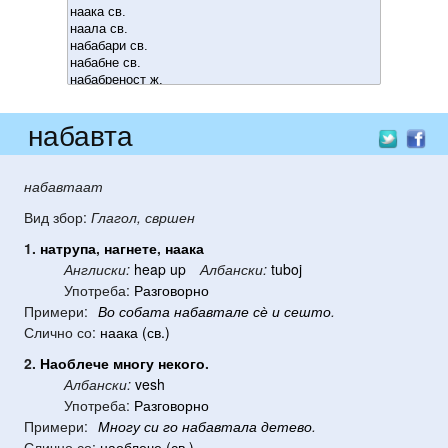
набавта
набавтаат
Вид збор:
Глагол, свршен
1.
натрупа
,
нагнете
,
наака
Англиски:
heap up
Албански:
tuboj
Употреба:
Разговорно
Примери:
Во
собата
набавтале
сѐ
и
сешто
.
Слично со:
наака (св.)
2.
Наоблече
многу
некого
.
Албански:
vesh
Употреба:
Разговорно
Примери:
Многу
си
го
набавтала
детево
.
Слично со:
наоблече (св.)