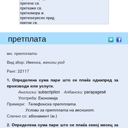
претплата
мн. претплати
Вид збор:
Именка, женски род
Ранг: 22117
1.
Определена
сума
пари
што
се
плаќа
однапред
за
производи
или
услуги
.
Англиски:
subscription
Албански:
parapagesë
Употреба:
Економија
Примери:
Телефонска
претплата
.
Услови
за
претплата
на
весникот
.
Слично со:
абонамент (м.)
2.
Определена
сума
пари
што
се
плаќа
секој
месец
за