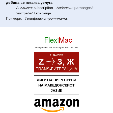
добивање
некаква
услуга
.
Англиски:
subscription
Албански:
parapagesë
Употреба:
Економија
Примери:
Телефонска
претплата
.
Flexi
Mac
менување на македонски глаголи
ДИГИТАЛНИ РЕСУРСИ
НА МАКЕДОНСКИОТ
ЈАЗИК