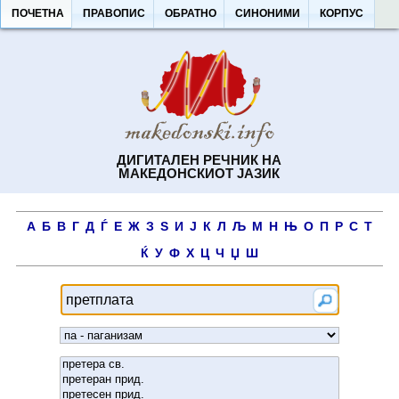
ПОЧЕТНА
ПРАВОПИС
ОБРАТНО
СИНОНИМИ
КОРПУС
ДИГИТАЛЕН РЕЧНИК НА
МАКЕДОНСКИОТ ЈАЗИК
А
Б
В
Г
Д
Ѓ
Е
Ж
З
Ѕ
И
Ј
К
Л
Љ
М
Н
Њ
О
П
Р
С
Т
Ќ
У
Ф
Х
Ц
Ч
Џ
Ш