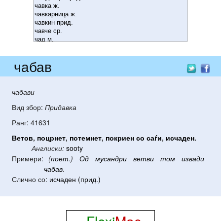
чабав
чабави
Вид збор:
Придавка
Ранг: 41631
Ветов
,
поцрнет
,
потемнет
,
покриен
со
саѓи
,
исчаден
.
Англиски:
sooty
Примери:
(
поет
.)
Од
мусандри
ветви
том
извади
чабав
.
Слично со:
исчаден (прид.)
Flexi
Mac