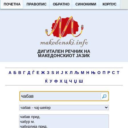
ПОЧЕТНА
ПРАВОПИС
ОБРАТНО
СИНОНИМИ
КОРПУС
ДИГИТАЛЕН РЕЧНИК НА
МАКЕДОНСКИОТ ЈАЗИК
А
Б
В
Г
Д
Ѓ
Е
Ж
З
Ѕ
И
Ј
К
Л
Љ
М
Н
Њ
О
П
Р
С
Т
Ќ
У
Ф
Х
Ц
Ч
Џ
Ш