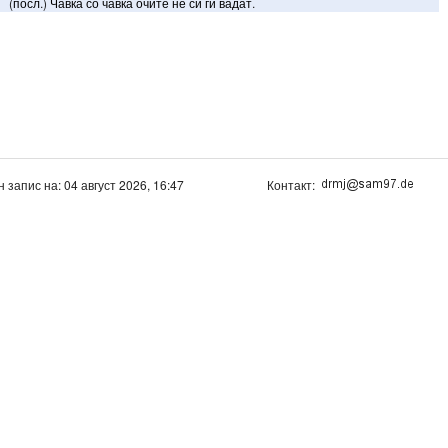
(
посл
.)
Чавка
со
чавка
очите
не
си
ги
вадат
.
н запис на: 04 август 2026, 16:47
Контакт: