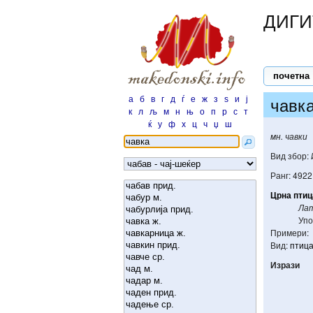
ДИГИ
почетна
а
б
в
г
д
ѓ
е
ж
з
ѕ
и
ј
чавк
к
л
љ
м
н
њ
о
п
р
с
т
ќ
у
ф
х
ц
ч
џ
ш
мн. чавки
Вид збор:
Ранг: 4922
Црна
птиц
Лат
Упо
Примери:
Вид:
птица
Изрази