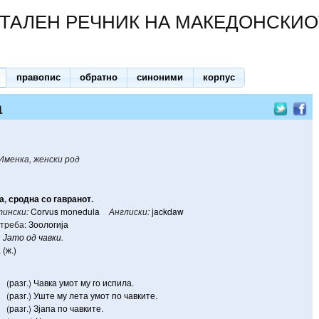
ТАЛЕН РЕЧНИК НА МАКЕДОНСКИО
правопис
обратно
синоними
корпус
а
Именка, женски род
а
,
сродна
со
гавранот
.
ински:
Corvus monedula
Англиски:
jackdaw
треба:
Зоологија
Јато
од
чавки
.
 (ж.)
(
разг
.)
Чавка
умот
му
го
испила
.
(
разг
.)
Уште
му
лета
умот
по
чавките
.
(
разг
.)
Зјапа
по
чавките
.