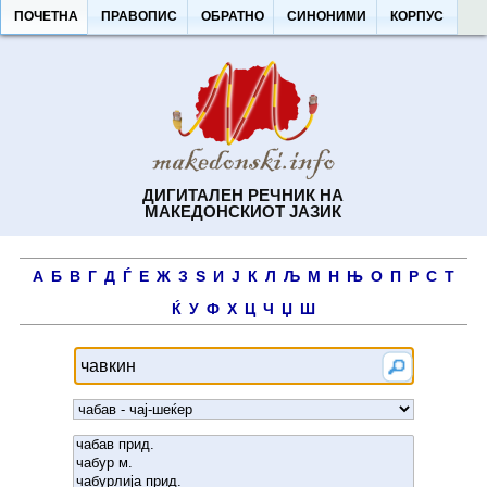
ПОЧЕТНА
ПРАВОПИС
ОБРАТНО
СИНОНИМИ
КОРПУС
ДИГИТАЛЕН РЕЧНИК НА
МАКЕДОНСКИОТ ЈАЗИК
А
Б
В
Г
Д
Ѓ
Е
Ж
З
Ѕ
И
Ј
К
Л
Љ
М
Н
Њ
О
П
Р
С
Т
Ќ
У
Ф
Х
Ц
Ч
Џ
Ш