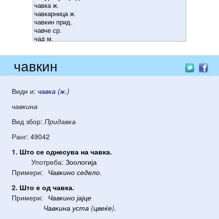
чавкин
Види и:
чавка (ж.)
чавкина
Вид збор:
Придавка
Ранг: 49042
1.
Што
се
однесува
на
чавка
.
Употреба:
Зоологија
Примери:
Чавкино
седело
.
2.
Што
е
од
чавка
.
Примери:
Чавкино
јајце
Чавкина
уста
(
цвеќе
).