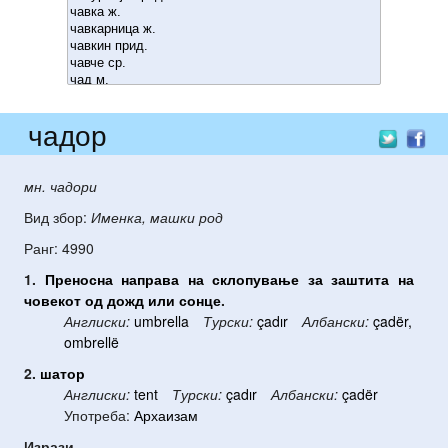
чадор
мн. чадори
Вид збор:
Именка, машки род
Ранг: 4990
1.
Преносна
направа
на
склопување
за
заштита
на
човекот
од
дожд
или
сонце
.
Англиски:
umbrella
Турски:
çadır
Албански:
çadër,
ombrellë
2.
шатор
Англиски:
tent
Турски:
çadır
Албански:
çadër
Употреба:
Архаизам
Изрази