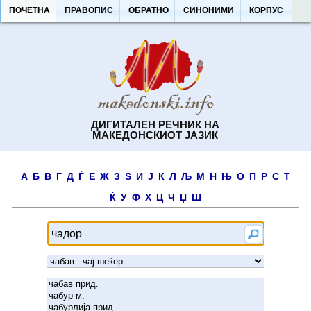
ПОЧЕТНА
ПРАВОПИС
ОБРАТНО
СИНОНИМИ
КОРПУС
ДИГИТАЛЕН РЕЧНИК НА
МАКЕДОНСКИОТ ЈАЗИК
А
Б
В
Г
Д
Ѓ
Е
Ж
З
Ѕ
И
Ј
К
Л
Љ
М
Н
Њ
О
П
Р
С
Т
Ќ
У
Ф
Х
Ц
Ч
Џ
Ш