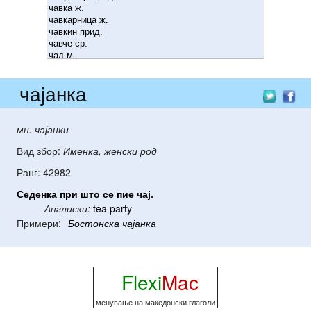
чајанка
мн. чајанки
Вид збор:
Именка, женски род
Ранг: 42982
Седенка
при
што
се
пие
чај
.
Англиски:
tea party
Примери:
Бостонска
чајанка
Flexi
Mac
менување на македонски глаголи