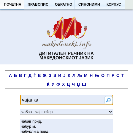
ПОЧЕТНА
ПРАВОПИС
ОБРАТНО
СИНОНИМИ
КОРПУС
ДИГИТАЛЕН РЕЧНИК НА
МАКЕДОНСКИОТ ЈАЗИК
А
Б
В
Г
Д
Ѓ
Е
Ж
З
Ѕ
И
Ј
К
Л
Љ
М
Н
Њ
О
П
Р
С
Т
Ќ
У
Ф
Х
Ц
Ч
Џ
Ш