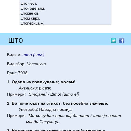
што
Види и:
што (зам.)
Вид збор:
Честичка
Ранг: 7038
1.
Одѕив
на
повикување
;
молам
!
Англиски:
please
Примери:
Стојане
! -
Што
! (
што
е
!)
2.
Во
почетокот
на
стихот
,
без
посебно
значење
.
Употреба:
Народна поезија
Примери:
Ми
се
чудит
пари
кај
да
нает
/
што
је
велит
млади
Секулици
.
3.
На
почетокот
при
искажување
туѓо
мислење
.