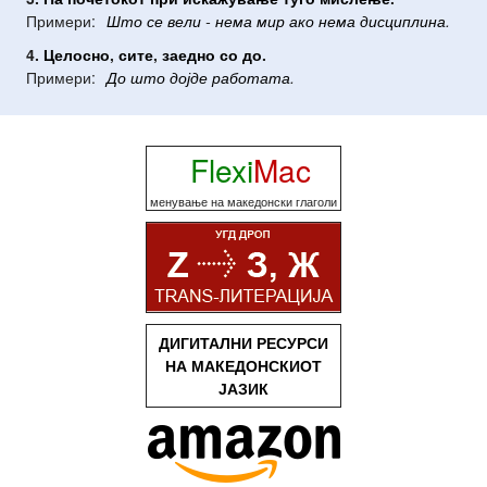
Примери:
Што
се
вели
-
нема
мир
ако
нема
дисциплина
.
4.
Целосно
,
сите
,
заедно
со
до
.
Примери:
До
што
дојде
работата
.
Flexi
Mac
менување на македонски глаголи
ДИГИТАЛНИ РЕСУРСИ
НА МАКЕДОНСКИОТ
ЈАЗИК