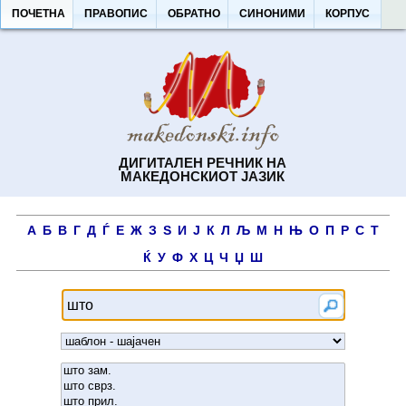
ПОЧЕТНА
ПРАВОПИС
ОБРАТНО
СИНОНИМИ
КОРПУС
ДИГИТАЛЕН РЕЧНИК НА
МАКЕДОНСКИОТ ЈАЗИК
А
Б
В
Г
Д
Ѓ
Е
Ж
З
Ѕ
И
Ј
К
Л
Љ
М
Н
Њ
О
П
Р
С
Т
Ќ
У
Ф
Х
Ц
Ч
Џ
Ш