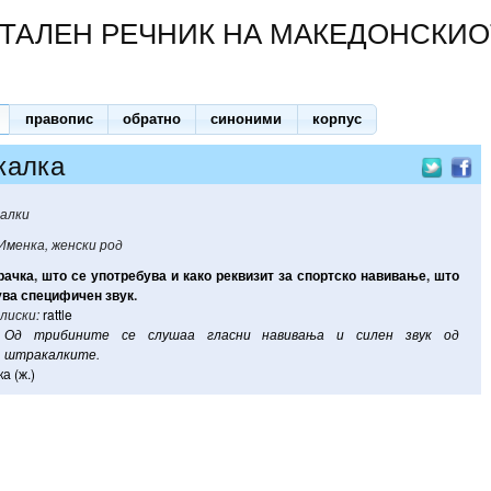
ТАЛЕН РЕЧНИК НА МАКЕДОНСКИО
правопис
обратно
синоними
корпус
калка
алки
Именка, женски род
рачка
,
што
се
употребува
и
како
реквизит
за
спортско
навивање
,
што
ува
специфичен
звук
.
лиски:
rattle
Од
трибините
се
слушаа
гласни
навивања
и
силен
звук
од
штракалките
.
а (ж.)