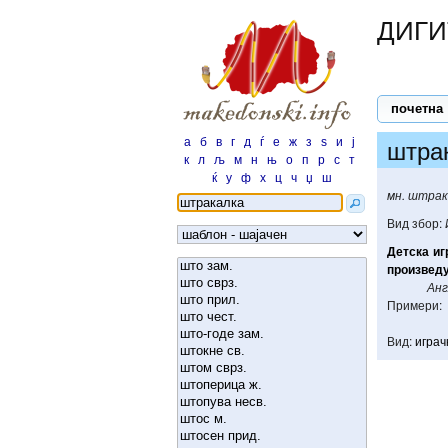
ДИГИ
почетна
а
б
в
г
д
ѓ
е
ж
з
ѕ
и
ј
штра
к
л
љ
м
н
њ
о
п
р
с
т
ќ
у
ф
х
ц
ч
џ
ш
мн. штрак
Вид збор:
Детска
иг
произвед
Анг
Примери:
Вид:
играчк