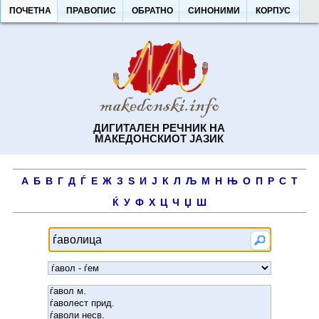
ПОЧЕТНА
ПРАВОПИС
ОБРАТНО
СИНОНИМИ
КОРПУС
ДИГИТАЛЕН РЕЧНИК НА
МАКЕДОНСКИОТ ЈАЗИК
А
Б
В
Г
Д
Ѓ
Е
Ж
З
Ѕ
И
Ј
К
Л
Љ
М
Н
Њ
О
П
Р
С
Т
Ќ
У
Ф
Х
Ц
Ч
Џ
Ш