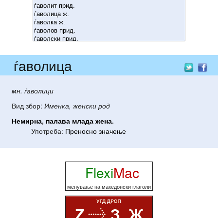
ѓаволица
мн. ѓаволици
Вид збор:
Именка, женски род
Немирна
,
палава
млада
жена
.
Употреба:
Преносно значење
Flexi
Mac
менување на македонски глаголи