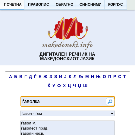
ПОЧЕТНА
ПРАВОПИС
ОБРАТНО
СИНОНИМИ
КОРПУС
ДИГИТАЛЕН РЕЧНИК НА
МАКЕДОНСКИОТ ЈАЗИК
А
Б
В
Г
Д
Ѓ
Е
Ж
З
Ѕ
И
Ј
К
Л
Љ
М
Н
Њ
О
П
Р
С
Т
Ќ
У
Ф
Х
Ц
Ч
Џ
Ш