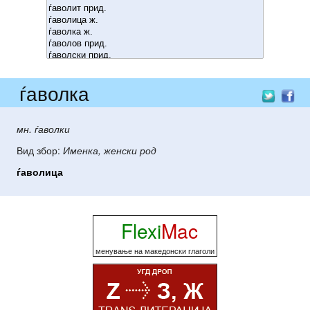
ѓаволка
мн. ѓаволки
Вид збор:
Именка, женски род
ѓаволица
Flexi
Mac
менување на македонски глаголи