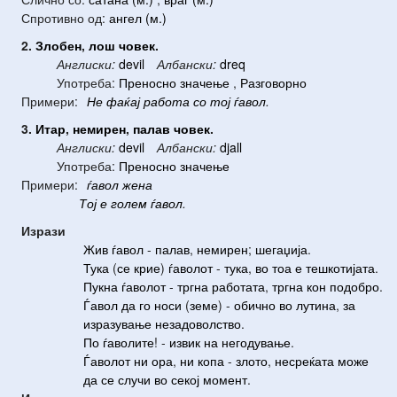
Спротивно од:
ангел (м.)
2.
Злобен
,
лош
човек
.
Англиски:
devil
Албански:
dreq
Употреба:
Преносно значење
,
Разговорно
Примери:
Не
фаќај
работа
со
тој
ѓавол
.
3.
Итар
,
немирен
,
палав
човек
.
Англиски:
devil
Албански:
djall
Употреба:
Преносно значење
Примери:
ѓавол
жена
Тој
е
голем
ѓавол
.
Изрази
Жив
ѓавол
-
палав
,
немирен
;
шегаџија
.
Тука
(
се
крие
)
ѓаволот
-
тука
,
во
тоа
е
тешкотијата
.
Пукна
ѓаволот
-
тргна
работата
,
тргна
кон
подобро
.
Ѓавол
да
го
носи
(
земе
) -
обично
во
лутина
,
за
изразување
незадоволство
.
По
ѓаволите
! -
извик
на
негодување
.
Ѓаволот
ни
ора
,
ни
копа
-
злото
,
несреќата
може
да
се
случи
во
секој
момент
.