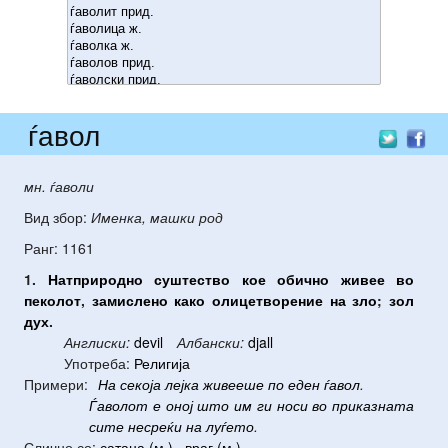
ѓавол
мн. ѓаволи
Вид збор:
Именка, машки род
Ранг: 1161
1.
Натприродно
суштество
кое
обично
живее
во
пеколот
,
замислено
како
олицетворение
на
зло
;
зол
дух
.
Англиски:
devil
Албански:
djall
Употреба:
Религија
Примери:
На
секоја
лејка
живееше
по
еден
ѓавол
.
Ѓаволот
е
оној
што
им
ги
носи
во
приказната
сите
несреќи
на
луѓето
.
Слично со:
сатана (м.)
,
враг (м.)