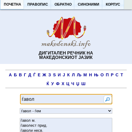
ПОЧЕТНА
ПРАВОПИС
ОБРАТНО
СИНОНИМИ
КОРПУС
ДИГИТАЛЕН РЕЧНИК НА
МАКЕДОНСКИОТ ЈАЗИК
А
Б
В
Г
Д
Ѓ
Е
Ж
З
Ѕ
И
Ј
К
Л
Љ
М
Н
Њ
О
П
Р
С
Т
Ќ
У
Ф
Х
Ц
Ч
Џ
Ш