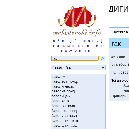
ДИГИ
почетна
а
б
в
г
д
ѓ
е
ж
з
ѕ
и
ј
ѓак
к
л
љ
м
н
њ
о
п
р
с
т
ќ
у
ф
х
ц
ч
џ
ш
мн. ѓаци
Вид збор:
Ранг: 2825
Тој
што
се
Анг
Упо
Примери: