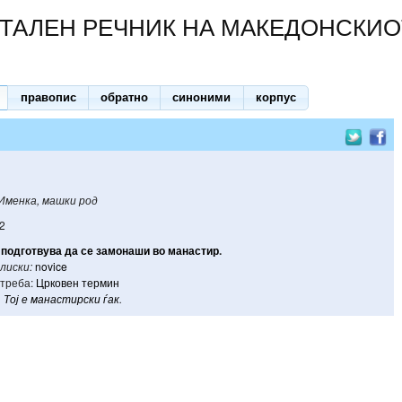
ТАЛЕН РЕЧНИК НА МАКЕДОНСКИО
правопис
обратно
синоними
корпус
Именка, машки род
2
подготвува
да
се
замонаши
во
манастир
.
лиски:
novice
треба:
Црковен термин
Тој
е
манастирски
ѓак
.