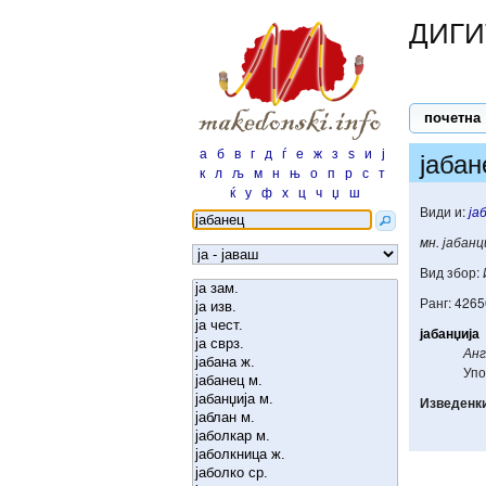
ДИГИ
почетна
а
б
в
г
д
ѓ
е
ж
з
ѕ
и
ј
јабан
к
л
љ
м
н
њ
о
п
р
с
т
ќ
у
ф
х
ц
ч
џ
ш
Види и:
ја
мн. јабанц
Вид збор:
Ранг: 4265
јабанџија
Анг
Упо
Изведенк