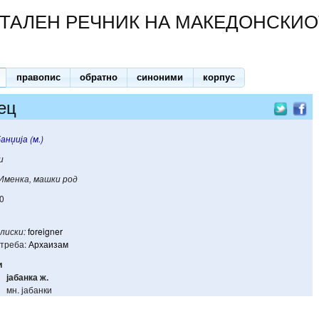
ТАЛЕН РЕЧНИК НА МАКЕДОНСКИО
правопис
обратно
синоними
корпус
ец
банџија (м.)
и
Именка, машки род
0
лиски:
foreigner
треба:
Архаизам
и
јабанка
ж.
мн. јабанки