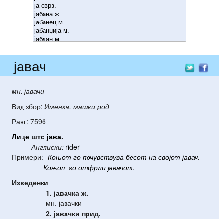
јавач
мн. јавачи
Вид збор:
Именка, машки род
Ранг: 7596
Лице
што
јава
.
Англиски:
rider
Примери:
Коњот
го
почувствува
бесот
на
својот
јавач
.
Коњот
го
отфрли
јавачот
.
Изведенки
1. јавачка
ж.
мн. јавачки
2. јавачки
прид.