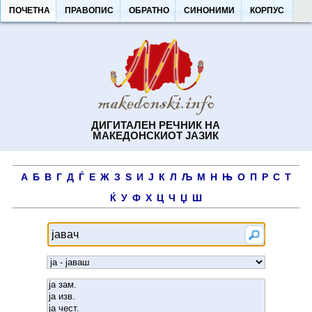
ПОЧЕТНА
ПРАВОПИС
ОБРАТНО
СИНОНИМИ
КОРПУС
ДИГИТАЛЕН РЕЧНИК НА
МАКЕДОНСКИОТ ЈАЗИК
А
Б
В
Г
Д
Ѓ
Е
Ж
З
Ѕ
И
Ј
К
Л
Љ
М
Н
Њ
О
П
Р
С
Т
Ќ
У
Ф
Х
Ц
Ч
Џ
Ш