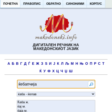
ПОЧЕТНА
ПРАВОПИС
ОБРАТНО
СИНОНИМИ
КОРПУС
ДИГИТАЛЕН РЕЧНИК НА
МАКЕДОНСКИОТ ЈАЗИК
А
Б
В
Г
Д
Ѓ
Е
Ж
З
Ѕ
И
Ј
К
Л
Љ
М
Н
Њ
О
П
Р
С
Т
Ќ
У
Ф
Х
Ц
Ч
Џ
Ш