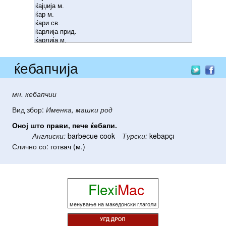
ќебапчија
мн. кебапчии
Вид збор:
Именка, машки род
Оној
што
прави
,
пече
ќебапи
.
Англиски:
barbecue cook
Турски:
kebapçı
Слично со:
готвач (м.)
Flexi
Mac
менување на македонски глаголи